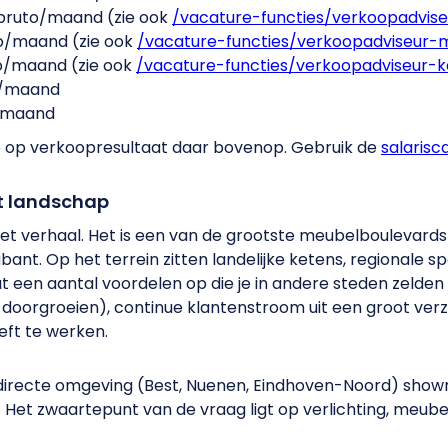
 bruto/maand (zie ook
/vacature-functies/verkoopadviseu
to/maand (zie ook
/vacature-functies/verkoopadviseur-
to/maand (zie ook
/vacature-functies/verkoopadviseur-
o/maand
o/maand
ie op verkoopresultaat daar bovenop. Gebruik de
salarisc
t landschap
het verhaal. Het is een van de grootste meubelboulevard
t. Op het terrein zitten landelijke ketens, regionale sp
 een aantal voordelen op die je in andere steden zelden t
f doorgroeien), continue klantenstroom uit een groot ver
eft te werken.
in de directe omgeving (Best, Nuenen, Eindhoven-Noord) s
. Het zwaartepunt van de vraag ligt op verlichting, meubel