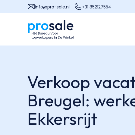
info@pro-sale.nl
+31 852127554
Verkoop vacat
Breugel: werk
Ekkersrijt