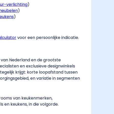
r-verlichting
​)
meubelen
​)
keukens
​)
alculator
​ voor een persoonlijke indicatie.
s van Nederland en de grootste
ecialisten en exclusieve designwinkels
egelijk krijgt: korte loopafstand tussen
zorgingsgebied, en variatie in segmenten
howrooms van keukenmerken,
s en keukens, in die volgorde.