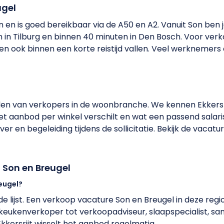
ugel
n en is goed bereikbaar via de A50 en A2. Vanuit Son ben 
 in Tilburg en binnen 40 minuten in Den Bosch. Voor ver
 ook binnen een korte reistijd vallen. Veel werknemers o
elen van verkopers in de woonbranche. We kennen Ekkersr
 aanbod per winkel verschilt en wat een passend salaris i
ver en begeleiding tijdens de sollicitatie. Bekijk de vac
 Son en Breugel
reugel?
 lijst. Een verkoop vacature Son en Breugel in deze regio
keukenverkoper tot verkoopadviseur, slaapspecialist, sa
ersrijt wisselt het aanbod regelmatig.