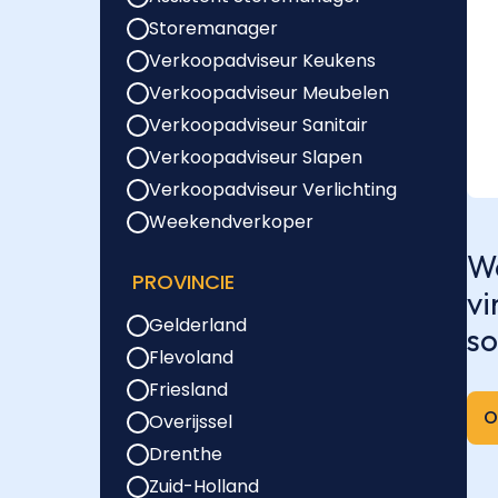
Storemanager
Verkoopadviseur Keukens
Verkoopadviseur Meubelen
Verkoopadviseur Sanitair
Verkoopadviseur Slapen
Verkoopadviseur Verlichting
Weekendverkoper
We
PROVINCIE
vi
Gelderland
so
Flevoland
Friesland
O
Overijssel
Drenthe
Zuid-Holland