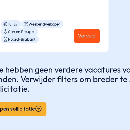
18
-
27
Weekendverkoper
Son en Breugel
Vervuld
Noord-Brabant
 hebben geen verdere vacatures voo
nden. Verwijder filters om breder t
licitatie.
pen sollicitatie