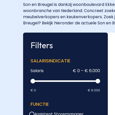
Son en Breugel is dankzij woonboulevard Ekke
woonbranche van Nederland. Concreet zoeken 
meubelverkopers en keukenverkopers. Zoek j
Breugel? Bekijk hieronder de actuele Son en B
Filters
SALARISINDICATIE
Salaris
€ 0 – € 6.000
€ 0
€ 6.000
FUNCTIE
Assistent Storemanager