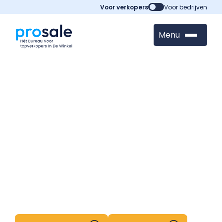
Voor verkopers
Voor bedrijven
Menu
Verkoopvacatures: vind
jouw baan via ProSale
ProSale is het bureau voor verkoopvacatures in
de detailhandel. Wij verbinden verkopers met de
beste winkels door heel Nederland. Al meer dan
3.500 verkopers gingen je voor.