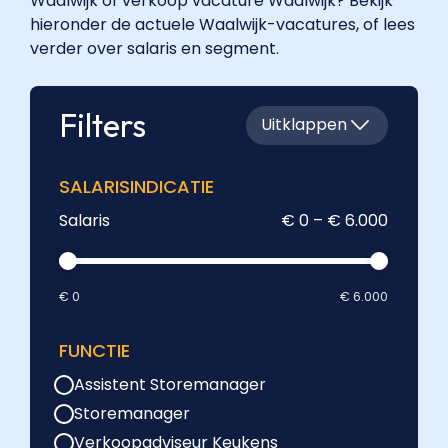
Waalwijk of verkoop vacature Waalwijk? Bekijk
hieronder de actuele Waalwijk-vacatures, of lees
verder over salaris en segment.
Filters
Uitklappen
SALARISINDICATIE
Salaris
€ 0 – € 6.000
€ 0
€ 6.000
FUNCTIE
Assistent Storemanager
Storemanager
Verkoopadviseur Keukens