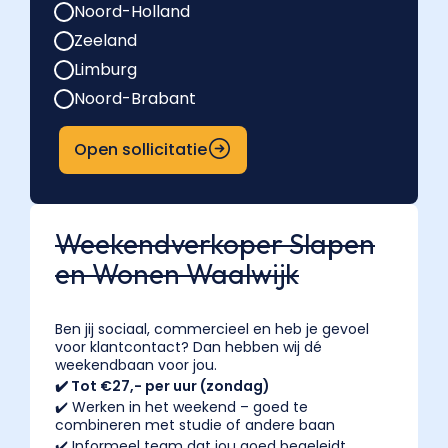
Noord-Holland
Zeeland
Limburg
Noord-Brabant
Open sollicitatie
Weekendverkoper Slapen
en Wonen Waalwijk
Ben jij sociaal, commercieel en heb je gevoel
voor klantcontact? Dan hebben wij dé
weekendbaan voor jou.
✔️ Tot €27,- per uur (zondag)
✔️ Werken in het weekend – goed te
combineren met studie of andere baan
✔️ Informeel team dat jou goed begeleidt