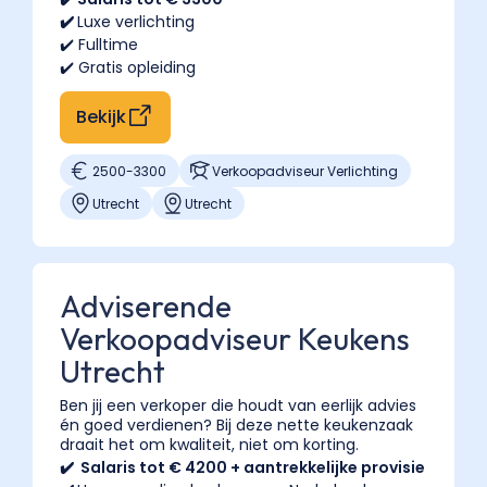
"Question",
✔️
Luxe verlichting
✔️ Fulltime
"name":
✔️ Gratis opleiding
"Wat
is
Bekijk
het
verschil
2500
-
3300
Verkoopadviseur Verlichting
tussen
een
Utrecht
Utrecht
interieuradviseur
in
een
Adviserende
woonwinkel
Verkoopadviseur Keukens
en
een
Utrecht
freelance
Ben jij een verkoper die houdt van eerlijk advies
interieurstylist?",
én goed verdienen? Bij deze nette keukenzaak
"acceptedAnswer":
draait het om kwaliteit, niet om korting.
{
✔️ Salaris tot € 4200 + aantrekkelijke provisie