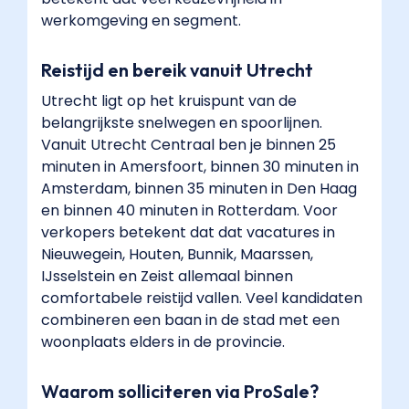
in
werkomgeving en segment.
Utrecht?",
"acceptedAnswer":
Reistijd en bereik vanuit Utrecht
{
"@type":
Utrecht ligt op het kruispunt van de
"Answer",
belangrijkste snelwegen en spoorlijnen.
"text":
Vanuit Utrecht Centraal ben je binnen 25
"Ja.
minuten in Amersfoort, binnen 30 minuten in
Utrecht
Amsterdam, binnen 35 minuten in Den Haag
is
en binnen 40 minuten in Rotterdam. Voor
goed
verkopers betekent dat dat vacatures in
bereikbaar
Nieuwegein, Houten, Bunnik, Maarssen,
met
IJsselstein en Zeist allemaal binnen
OV
comfortabele reistijd vallen. Veel kandidaten
en
combineren een baan in de stad met een
auto.
woonplaats elders in de provincie.
Veel
verkopers
Waarom solliciteren via ProSale?
reizen