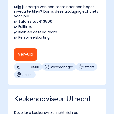
},
{
Krijg jij energie van een team naar een hoger
niveau te tillen? Dan is deze uitdaging écht iets
"@type":
voor jou!
"Question",
✔️
Salaris tot € 3500
"name":
✔️ Fulltime
"Hoeveel
✔️ Klein én gezellig team.
verdient
✔️ Personeelskorting
een
verkoper
Vervuld
in
Utrecht?",
3000
-
3500
Storemanager
Utrecht
"acceptedAnswer":
{
Utrecht
"@type":
"Answer",
"text":
Keukenadviseur Utrecht
"Tussen
de
€2.300
Deze luxe keukenwinkel richt zich op