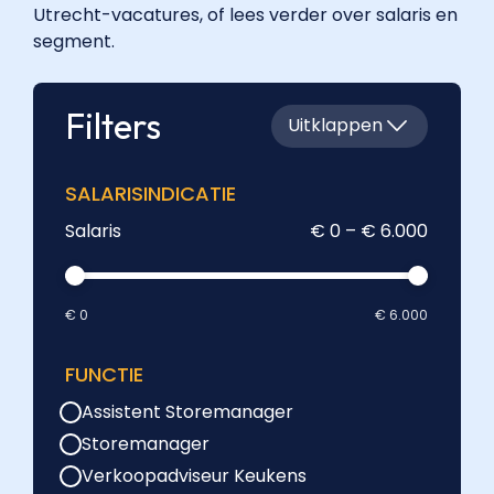
Utrecht-vacatures, of lees verder over salaris en
"acceptedAnswer":
segment.
{
"@type":
"Answer",
Filters
Uitklappen
"text":
"De
actuele
SALARISINDICATIE
vacatures
Salaris
€ 0 – € 6.000
staan
hierboven
in
de
€ 0
€ 6.000
lijst.
Een
FUNCTIE
verkoop
Assistent Storemanager
vacature
Storemanager
Utrecht
in
Verkoopadviseur Keukens