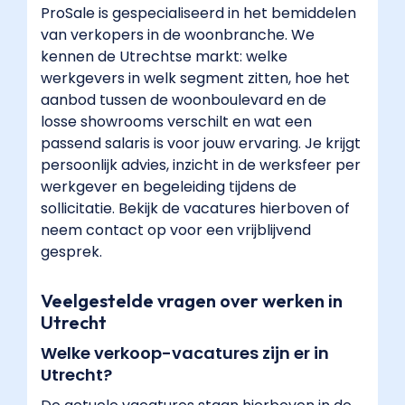
ProSale is gespecialiseerd in het bemiddelen
vanuit
van verkopers in de woonbranche. We
Nieuwegein,
kennen de Utrechtse markt: welke
Houten,
werkgevers in welk segment zitten, hoe het
IJsselstein,
aanbod tussen de woonboulevard en de
Maarssen,
losse showrooms verschilt en wat een
Zeist
passend salaris is voor jouw ervaring. Je krijgt
of
persoonlijk advies, inzicht in de werksfeer per
Amersfoort
werkgever en begeleiding tijdens de
naar
sollicitatie. Bekijk de vacatures hierboven of
werk
neem contact op voor een vrijblijvend
in
gesprek.
de
stad,
of
Veelgestelde vragen over werken in
werken
Utrecht
bij
Welke verkoop-vacatures zijn er in
een
Utrecht?
werkgever