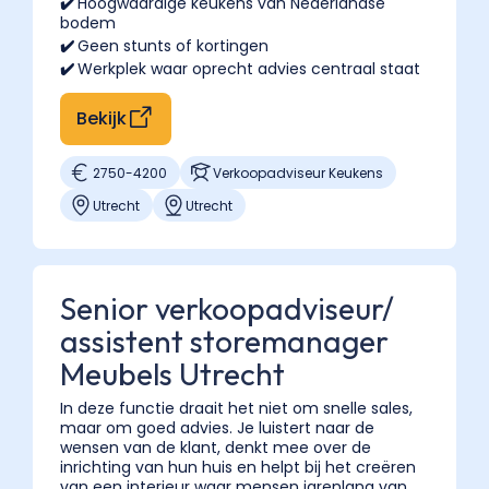
"@type":
✔️
Hoogwaardige keukens van Nederlandse
bodem
"Answer",
✔️
Geen stunts of kortingen
"text":
✔️
Werkplek waar oprecht advies centraal staat
"Een
interieuradviseur
Bekijk
in
een
2750
-
4200
Verkoopadviseur Keukens
woonwinkel
Utrecht
Utrecht
is
verkoopadviseur:
je
werkt
Senior verkoopadviseur/
vanuit
assistent storemanager
de
Meubels Utrecht
showroom,
helpt
In deze functie draait het niet om snelle sales,
klanten
maar om goed advies. Je luistert naar de
met
wensen van de klant, denkt mee over de
inrichting van hun huis en helpt bij het creëren
advies
van een interieur waar mensen jarenlang van