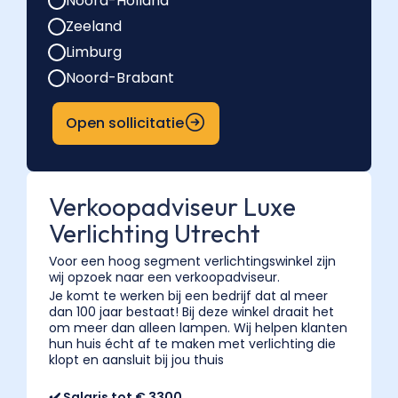
Noord-Holland
storemanager
Zeeland
en
Limburg
weekendverkoper.
Het
Noord-Brabant
aanbod
wisselt
Open sollicitatie
per
week,
bekijk
Verkoopadviseur Luxe
de
lijst
Verlichting Utrecht
voor
Voor een hoog segment verlichtingswinkel zijn
een
wij opzoek naar een verkoopadviseur.
actueel
Je komt te werken bij een bedrijf dat al meer
overzicht."
dan 100 jaar bestaat! Bij deze winkel draait het
om meer dan alleen lampen. Wij helpen klanten
}
hun huis écht af te maken met verlichting die
},
klopt en aansluit bij jou thuis
{
"@type":
✔️ Salaris tot € 3300