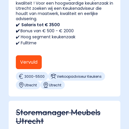
kwaliteit ! Voor een hoogwaardige keukenzaak in
interieurontwerper
Utrecht zoeken wij een Keukenadviseur die
werkt
houdt van maatwerk, kwaliteit en eerlijke
advisering.
zelfstandig
✔️ Salaris tot € 3500
bij
✔️
Bonus van € 500 - € 2000
klanten
✔️ Hoog segment keukenzaak
thuis
✔️ Fulltime
aan
complete
inrichtingsplannen.
Vervuld
ProSale
bemiddelt
3000
-
5500
Verkoopadviseur Keukens
verkopers
Utrecht
Utrecht
in
woonwinkels,
niet
freelance
Storemanager Meubels
stylisten."
Utrecht
}