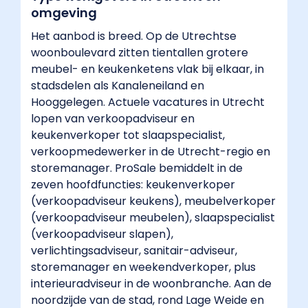
per
omgeving
maand
bovenop
Het aanbod is breed. Op de Utrechtse
het
woonboulevard zitten tientallen grotere
basissalaris."
meubel- en keukenketens vlak bij elkaar, in
}
stadsdelen als Kanaleneiland en
},
Hooggelegen. Actuele vacatures in Utrecht
{
lopen van verkoopadviseur en
"@type":
keukenverkoper tot slaapspecialist,
"Question",
verkoopmedewerker in de Utrecht-regio en
"name":
storemanager. ProSale bemiddelt in de
"Heb
zeven hoofdfuncties: keukenverkoper
je
(verkoopadviseur keukens), meubelverkoper
een
(verkoopadviseur meubelen), slaapspecialist
diploma
(verkoopadviseur slapen),
nodig
verlichtingsadviseur, sanitair-adviseur,
om
storemanager en weekendverkoper, plus
verkoper
interieuradviseur in de woonbranche. Aan de
te
noordzijde van de stad, rond Lage Weide en