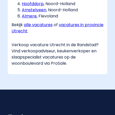
"@type":
Hoofddorp
​, Noord-Holland
"ListItem",
Amstelveen
​, Noord-Holland
"position":
Almere
​, Flevoland
2,
Bekijk
alle vacatures
​ of
vacatures in provincie
"name":
Utrecht
​.
"Vacatures",
"item":
Verkoop vacature Utrecht in de Randstad?
"https://www.pro-
Vind verkoopadviseur, keukenverkoper en
sale.nl/verkopers/vacatures"
slaapspecialist vacatures op de
},
woonboulevard via ProSale.
{
"@type":
"ListItem",
"position":
3,
"name":
"Utrecht",
"item":
"https://www.pro-