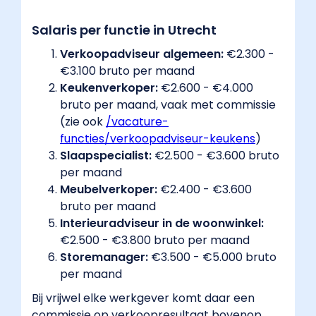
niet
Salaris per functie in Utrecht
nodig.
Werkgevers
Verkoopadviseur algemeen:
€2.300 -
vragen
€3.100 bruto per maand
meestal
Keukenverkoper:
€2.600 - €4.000
MBO
bruto per maand, vaak met commissie
werk-
(zie ook
/vacature-
en
functies/verkoopadviseur-keukens
​)
denkniveau
Slaapspecialist:
€2.500 - €3.600 bruto
en
per maand
bieden
Meubelverkoper:
€2.400 - €3.600
een
bruto per maand
interne
Interieuradviseur in de woonwinkel:
opleiding
€2.500 - €3.800 bruto per maand
van
Storemanager:
€3.500 - €5.000 bruto
enkele
per maand
weken.
Bij vrijwel elke werkgever komt daar een
Verkoopervaring
commissie op verkoopresultaat bovenop,