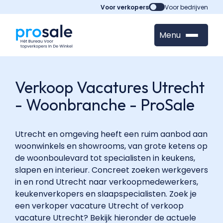
FAQPage:
Voor verkopers
Voor bedrijven
{
"@context":
Menu
"https://schema.org",
"@type":
"FAQPage",
"mainEntity":
Verkoop Vacatures Utrecht
[
- Woonbranche - ProSale
{
"@type":
"Question",
Utrecht en omgeving heeft een ruim aanbod aan
"name":
woonwinkels en showrooms, van grote ketens op
"Welke
de woonboulevard tot specialisten in keukens,
verkoop-
slapen en interieur. Concreet zoeken werkgevers
vacatures
in en rond Utrecht naar verkoopmedewerkers,
zijn
keukenverkopers en slaapspecialisten. Zoek je
er
een verkoper vacature Utrecht of verkoop
in
vacature Utrecht? Bekijk hieronder de actuele
Utrecht?",