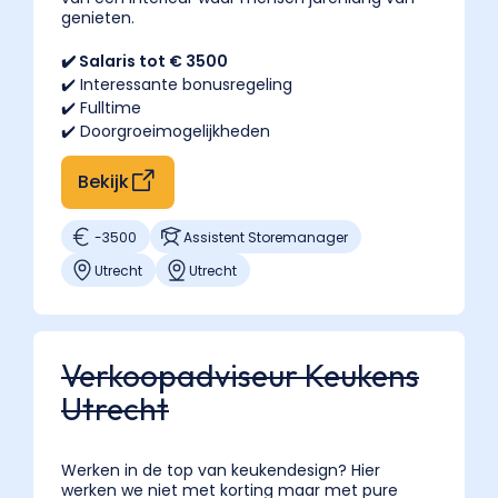
bij
genieten.
het
✔️ Salaris tot € 3500
samenstellen
✔️ Interessante bonusregeling
van
✔️ Fulltime
een
✔️ Doorgroeimogelijkheden
meubel-,
keuken-
Bekijk
of
slaap-
-
3500
Assistent Storemanager
inrichting
Utrecht
Utrecht
en
sluit
het
verkoopproces
Verkoopadviseur Keukens
af.
Utrecht
Een
freelance
interieurstylist
Werken in de top van keukendesign? Hier
werken we niet met korting maar met pure
of