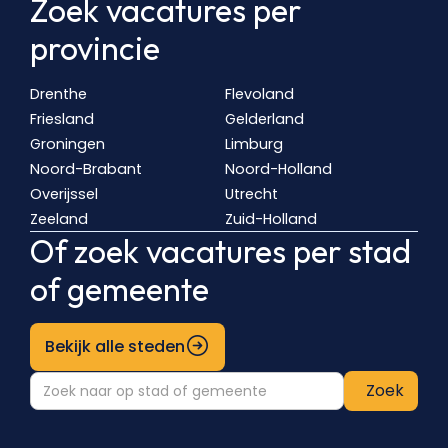
Zoek vacatures per
sale.nl/steden/utrecht"
provincie
}
]
}
Drenthe
Flevoland
Friesland
Gelderland
Groningen
Limburg
Noord-Brabant
Noord-Holland
Overijssel
Utrecht
Zeeland
Zuid-Holland
Of zoek vacatures per stad
of gemeente
Bekijk alle steden