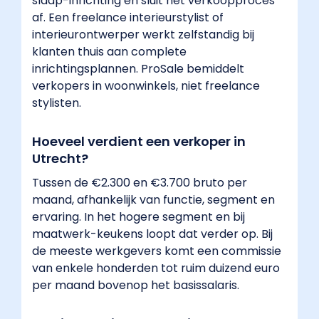
slaap-inrichting en sluit het verkoopproces
het
af. Een freelance interieurstylist of
meest
interieurontwerper werkt zelfstandig bij
gevraagd
klanten thuis aan complete
in
inrichtingsplannen. ProSale bemiddelt
Utrecht?",
verkopers in woonwinkels, niet freelance
"acceptedAnswer":
stylisten.
{
"@type":
Hoeveel verdient een verkoper in
"Answer",
Utrecht?
"text":
"Doorgaans
Tussen de €2.300 en €3.700 bruto per
zijn
maand, afhankelijk van functie, segment en
dat
ervaring. In het hogere segment en bij
keukenverkopers,
maatwerk-keukens loopt dat verder op. Bij
slaapspecialisten
de meeste werkgevers komt een commissie
en
van enkele honderden tot ruim duizend euro
verkoopadviseurs
per maand bovenop het basissalaris.
algemeen.
Door