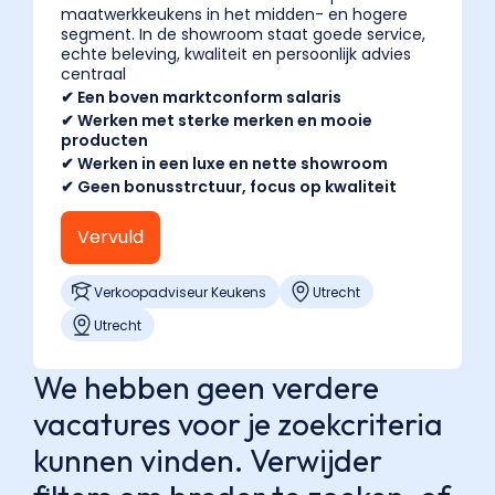
en
maatwerkkeukens in het midden- en hogere
segment. In de showroom staat goede service,
€3.700
echte beleving, kwaliteit en persoonlijk advies
bruto
centraal
per
✔ Een boven marktconform salaris
maand,
✔ Werken met sterke merken en mooie
producten
afhankelijk
✔ Werken in een luxe en nette showroom
van
✔ Geen bonusstrctuur, focus op kwaliteit
functie,
segment
Vervuld
en
ervaring.
Verkoopadviseur Keukens
Utrecht
In
Utrecht
het
hogere
We hebben geen verdere
segment
en
vacatures voor je zoekcriteria
bij
kunnen vinden. Verwijder
maatwerk-
keukens