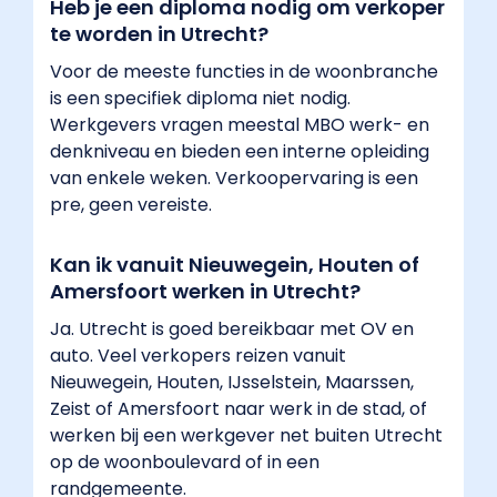
Heb je een diploma nodig om verkoper
het
te worden in Utrecht?
brede
Voor de meeste functies in de woonbranche
segment-
is een specifiek diploma niet nodig.
aanbod
Werkgevers vragen meestal MBO werk- en
is
denkniveau en bieden een interne opleiding
er
van enkele weken. Verkoopervaring is een
ook
pre, geen vereiste.
regelmatig
vraag
naar
Kan ik vanuit Nieuwegein, Houten of
storemanagers
Amersfoort werken in Utrecht?
en
Ja. Utrecht is goed bereikbaar met OV en
weekendverkopers."
auto. Veel verkopers reizen vanuit
}
Nieuwegein, Houten, IJsselstein, Maarssen,
}
Zeist of Amersfoort naar werk in de stad, of
]
werken bij een werkgever net buiten Utrecht
}
op de woonboulevard of in een
BreadcrumbList:
randgemeente.