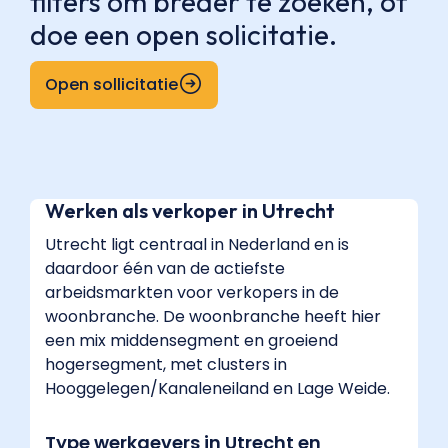
filters om breder te zoeken, of
loopt
doe een open solicitatie.
dat
verder
Open sollicitatie
op.
Bij
de
meeste
werkgevers
Werken als verkoper in Utrecht
komt
een
Utrecht ligt centraal in Nederland en is
commissie
daardoor één van de actiefste
van
arbeidsmarkten voor verkopers in de
enkele
woonbranche. De woonbranche heeft hier
honderden
een mix middensegment en groeiend
tot
hogersegment, met clusters in
ruim
Hooggelegen/Kanaleneiland en Lage Weide.
duizend
euro
Type werkgevers in Utrecht en