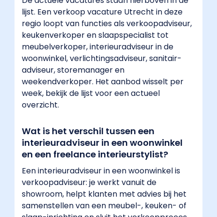
De actuele vacatures staan hierboven in de
net
lijst. Een verkoop vacature Utrecht in deze
buiten
regio loopt van functies als verkoopadviseur,
Utrecht
keukenverkoper en slaapspecialist tot
op
meubelverkoper, interieuradviseur in de
de
woonwinkel, verlichtingsadviseur, sanitair-
woonboulevard
adviseur, storemanager en
of
weekendverkoper. Het aanbod wisselt per
in
week, bekijk de lijst voor een actueel
een
overzicht.
randgemeente."
}
},
Wat is het verschil tussen een
{
interieuradviseur in een woonwinkel
"@type":
en een freelance interieurstylist?
"Question",
Een interieuradviseur in een woonwinkel is
"name":
verkoopadviseur: je werkt vanuit de
"Welke
showroom, helpt klanten met advies bij het
functies
samenstellen van een meubel-, keuken- of
zijn