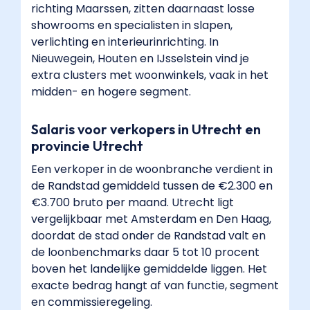
worden
richting Maarssen, zitten daarnaast losse
in
showrooms en specialisten in slapen,
Utrecht?",
verlichting en interieurinrichting. In
"acceptedAnswer":
Nieuwegein, Houten en IJsselstein vind je
{
extra clusters met woonwinkels, vaak in het
"@type":
midden- en hogere segment.
"Answer",
"text":
Salaris voor verkopers in Utrecht en
"Voor
provincie Utrecht
de
Een verkoper in de woonbranche verdient in
meeste
de Randstad gemiddeld tussen de €2.300 en
functies
€3.700 bruto per maand. Utrecht ligt
in
vergelijkbaar met Amsterdam en Den Haag,
de
doordat de stad onder de Randstad valt en
woonbranche
de loonbenchmarks daar 5 tot 10 procent
is
boven het landelijke gemiddelde liggen. Het
een
exacte bedrag hangt af van functie, segment
specifiek
en commissieregeling.
diploma