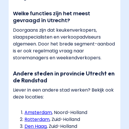
{
"@context":
Welke functies zijn het meest
"https://schema.org",
gevraagd in Utrecht?
"@type":
"BreadcrumbList",
Doorgaans zijn dat keukenverkopers,
"itemListElement":
slaapspecialisten en verkoopadviseurs
[
algemeen. Door het brede segment-aanbod
{
is er ook regelmatig vraag naar
"@type":
storemanagers en weekendverkopers.
"ListItem",
"position":
Andere steden in provincie Utrecht en
1,
de Randstad
"name":
Liever in een andere stad werken? Bekijk ook
"Home",
deze locaties:
"item":
"https://www.pro-
sale.nl/"
Amsterdam
​, Noord-Holland
},
Rotterdam
​, Zuid-Holland
{
Den Haag
​, Zuid-Holland