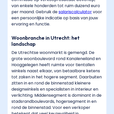
is
van enkele honderden tot ruim duizend euro
een
per maand. Gebruik de
salariscalculator
​ voor
pre,
een persoonlijke indicatie op basis van jouw
geen
ervaring en functie.
vereiste."
}
},
Woonbranche in Utrecht: het
{
landschap
"@type":
De Utrechtse woonmarkt is gemengd. De
"Question",
grote woonboulevard rond Kanaleneiland en
"name":
Hooggelegen heeft ruimte voor tientallen
"Kan
winkels naast elkaar, van betaalbare ketens
ik
tot zaken in het hogere segment. Daarbuiten
vanuit
zitten in en rond de binnenstad kleinere
Nieuwegein,
designwinkels en specialisten in interieur en
Houten
verlichting. Middensegment is dominant in de
of
stadsrandboulevards, hogersegment in en
Amersfoort
rond de binnenstad. Voor een verkoper
werken
betekent dat veel keuzevrijheid in