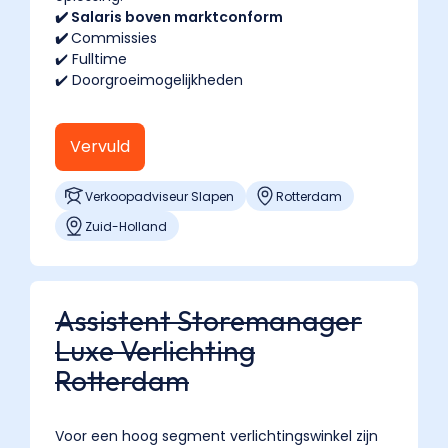
✔️ Salaris boven marktconform
✔️
Commissies
✔️ Fulltime
✔️ Doorgroeimogelijkheden
Vervuld
Verkoopadviseur Slapen
Rotterdam
Zuid-Holland
Assistent Storemanager
Luxe Verlichting
Rotterdam
Voor een hoog segment verlichtingswinkel zijn