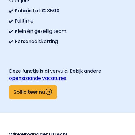
voor jou!
✔️
Salaris tot € 3500
✔️ Fulltime
✔️ Klein én gezellig team.
✔️ Personeelskorting
Deze functie is al vervuld. Bekijk andere
openstaande vacatures
.
Solliciteer nu
Winkelmanager Utrecht