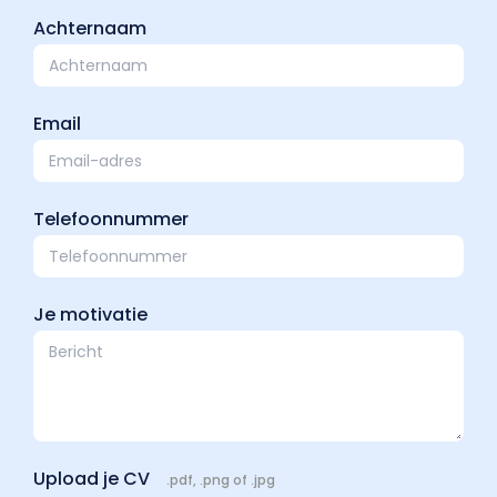
Achternaam
Email
Telefoonnummer
Je motivatie
Upload je CV
.pdf, .png of .jpg