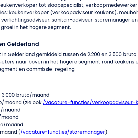
eukenverkoper tot slaapspecialist, verkoopmedewerker 
cties: keukenverkoper (verkoopadviseur keukens), meube
, verlichtingsadviseur, sanitair-adviseur, storemanager 
 groei in het hogere segment.
 en Gelderland
in Gelderland gemiddeld tussen de 2.200 en 3.500 bruto p
chieters naar boven in het hogere segment rond keukens e
segment en commissie-regeling.
- 3.000 bruto/maand
to/maand (zie ook
/vacature-functies/verkoopadviseur-
to/maand
o/maand
uto/maand
/maand (
/vacature-functies/storemanager
​)