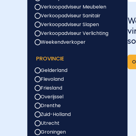
Verkoopadviseur Meubelen
Verkoopadviseur Sanitair
We
Verkoopadviseur Slapen
vi
Verkoopadviseur Verlichting
so
Weekendverkoper
PROVINCIE
O
Gelderland
Flevoland
Friesland
Overijssel
Drenthe
Zuid-Holland
Utrecht
Groningen