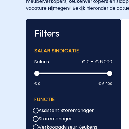
meubelverkopers, keukenverkopers en slaaps
vacature Nijmegen? Bekijk hieronder de actue
Filters
SALARISINDICATIE
Salaris
€ 0 – € 6.000
€ 0
€ 6.000
FUNCTIE
Assistent Storemanager
Storemanager
Verkoopadviseur Keukens