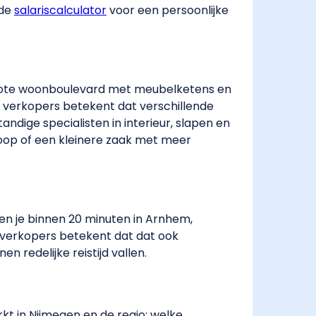
 de
salariscalculator
​ voor een persoonlijke
grote woonboulevard met meubelketens en
r verkopers betekent dat verschillende
andige specialisten in interieur, slapen en
oop of een kleinere zaak met meer
ben je binnen 20 minuten in Arnhem,
r verkopers betekent dat dat ook
n redelijke reistijd vallen.
t in Nijmegen en de regio: welke