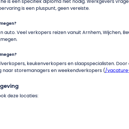
he is een specifiek diploma niet nodig. Werkgevers vra
ervaring is een pluspunt, geen vereiste.
ijmegen?
 auto. Veel verkopers reizen vanuit Arnhem, Wijchen, Beu
ijmegen.
ijmegen?
verkopers, keukenverkopers en slaapspecialisten. Door
ag naar storemanagers en weekendverkopers (
/vacature
mgeving
ook deze locaties: