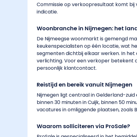
Commissie op verkoopresultaat komt bij v
indicatie.
Woonbranche in Nijmegen: het la
De Nijmeegse woonmarkt is gemengd maar
keukenspecialisten op één locatie, wat h
segmenten dichtbij elkaar werken. In het c
verlichting. Voor een verkoper betekent
persoonlijk klantcontact.
Reistijd en bereik vanuit Nijmegen
Nijmegen ligt centraal in Gelderland-zui
binnen 30 minuten in Cuijk, binnen 50 mi
vacatures in omliggende plaatsen, zoals Beu
Waarom solliciteren via ProSale?
ProSale is gespecialiseerd in het bemidd