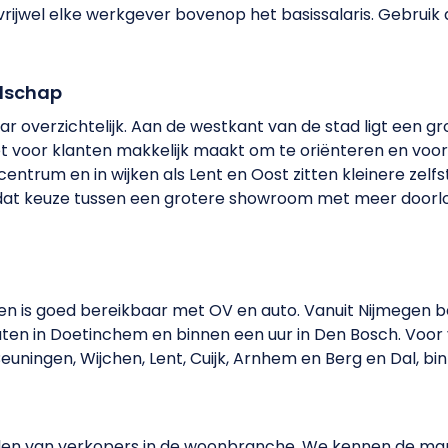
rijwel elke werkgever bovenop het basissalaris. Gebruik
ndschap
 overzichtelijk. Aan de westkant van de stad ligt een 
et voor klanten makkelijk maakt om te oriënteren en voo
entrum en in wijken als Lent en Oost zitten kleinere zelfst
 dat keuze tussen een grotere showroom met meer doorl
d en is goed bereikbaar met OV en auto. Vanuit Nijmegen 
nuten in Doetinchem en binnen een uur in Den Bosch. Voo
ningen, Wijchen, Lent, Cuijk, Arnhem en Berg en Dal, binne
elen van verkopers in de woonbranche. We kennen de mark