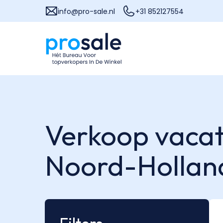
info@pro-sale.nl
+31 852127554
Verkoop vacat
Noord-Hollan