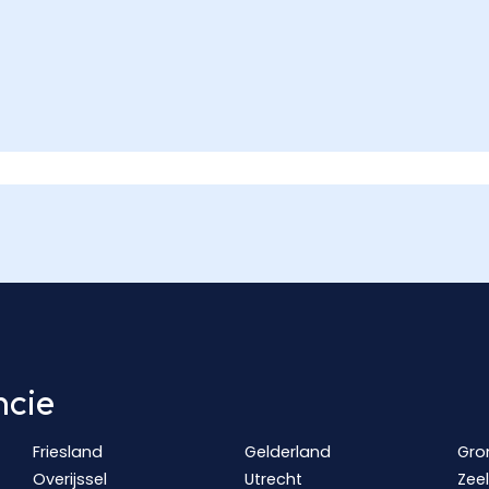
ncie
Friesland
Gelderland
Gro
Overijssel
Utrecht
Zee