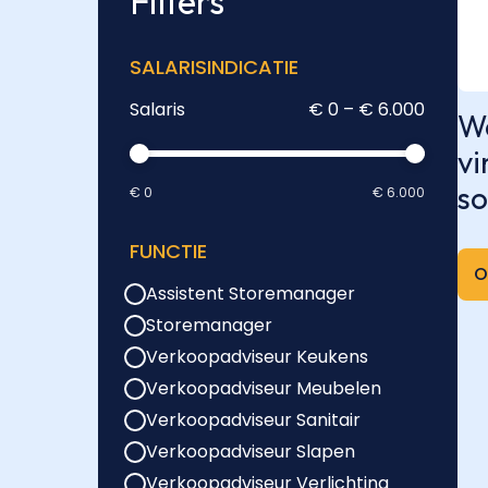
Filters
SALARISINDICATIE
Salaris
€ 0 – € 6.000
We
vi
so
€ 0
€ 6.000
FUNCTIE
O
Assistent Storemanager
Storemanager
Verkoopadviseur Keukens
Verkoopadviseur Meubelen
Verkoopadviseur Sanitair
Verkoopadviseur Slapen
Verkoopadviseur Verlichting