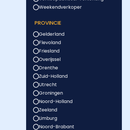
Weekendverkoper
PROVINCIE
Gelderland
Flevoland
Friesland
Overijssel
Drenthe
Zuid-Holland
Utrecht
Groningen
Noord-Holland
Zeeland
Limburg
Noord-Brabant