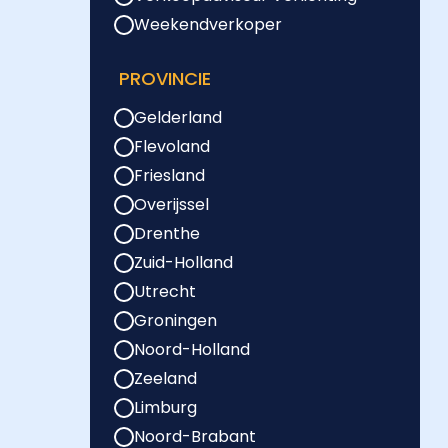
Weekendverkoper
PROVINCIE
Gelderland
Flevoland
Friesland
Overijssel
Drenthe
Zuid-Holland
Utrecht
Groningen
Noord-Holland
Zeeland
Limburg
Noord-Brabant