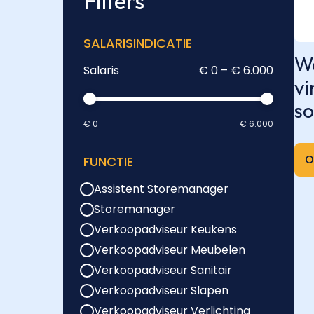
Filters
SALARISINDICATIE
We
Salaris
€ 0 – € 6.000
vi
so
€ 0
€ 6.000
O
FUNCTIE
Assistent Storemanager
Storemanager
Verkoopadviseur Keukens
Verkoopadviseur Meubelen
Verkoopadviseur Sanitair
Verkoopadviseur Slapen
Verkoopadviseur Verlichting