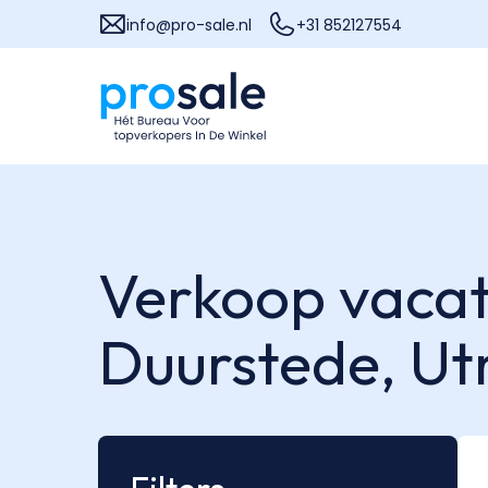
info@pro-sale.nl
+31 852127554
Verkoop vacatu
Duurstede,
Ut