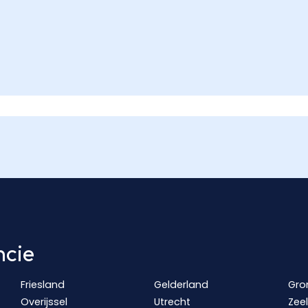
ncie
Friesland
Gelderland
Gro
Overijssel
Utrecht
Zee