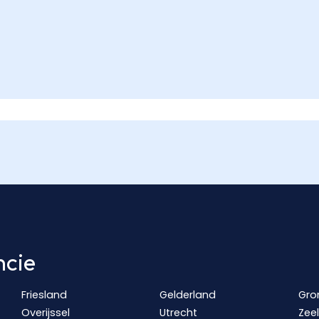
ncie
Friesland
Gelderland
Gro
Overijssel
Utrecht
Zee