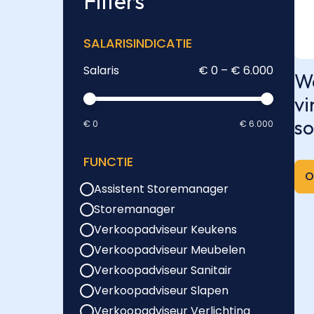
Filters
SALARISINDICATIE
Salaris
€ 0 – € 6.000
We
vi
so
€ 0
€ 6.000
FUNCTIE
O
Assistent Storemanager
Storemanager
Verkoopadviseur Keukens
Verkoopadviseur Meubelen
Verkoopadviseur Sanitair
Verkoopadviseur Slapen
Verkoopadviseur Verlichting