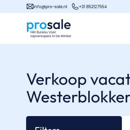
info@pro-sale.nl
+31 852127554
Verkoop vacat
Westerblokke