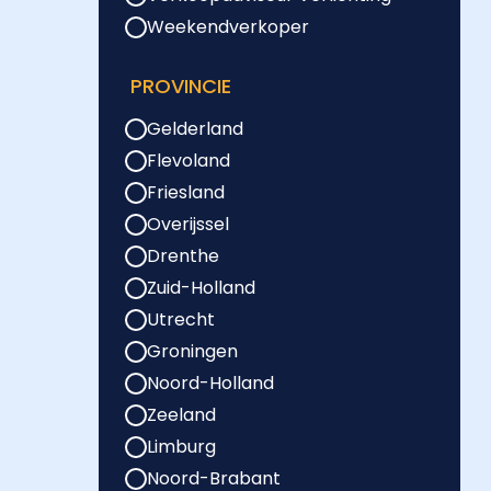
Weekendverkoper
PROVINCIE
Gelderland
Flevoland
Friesland
Overijssel
Drenthe
Zuid-Holland
Utrecht
Groningen
Noord-Holland
Zeeland
Limburg
Noord-Brabant