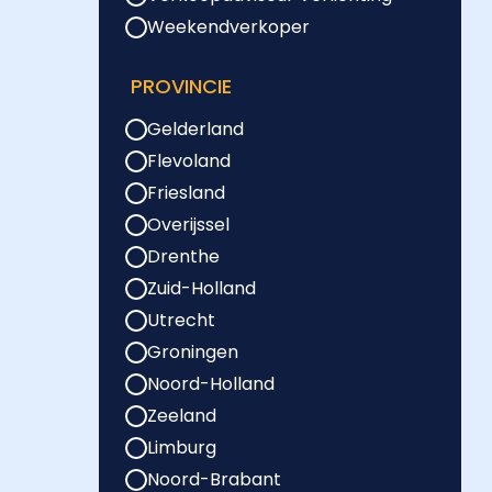
Weekendverkoper
PROVINCIE
Gelderland
Flevoland
Friesland
Overijssel
Drenthe
Zuid-Holland
Utrecht
Groningen
Noord-Holland
Zeeland
Limburg
Noord-Brabant