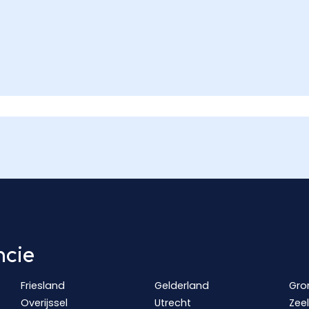
ncie
Friesland
Gelderland
Gro
Overijssel
Utrecht
Zee