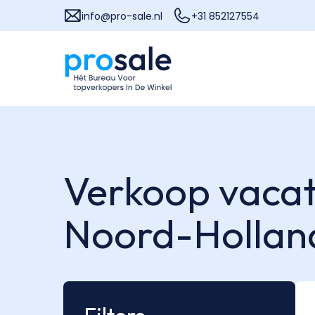
info@pro-sale.nl
+31 852127554
Verkoop vacatu
Noord-Hollan