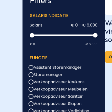
Filters
SALARISINDICATIE
We
Salaris
€ 0 – € 6.000
vi
so
€ 0
€ 6.000
O
FUNCTIE
Assistent Storemanager
Storemanager
Verkoopadviseur Keukens
Verkoopadviseur Meubelen
Verkoopadviseur Sanitair
Verkoopadviseur Slapen
Verkoopadviseur Verlichting