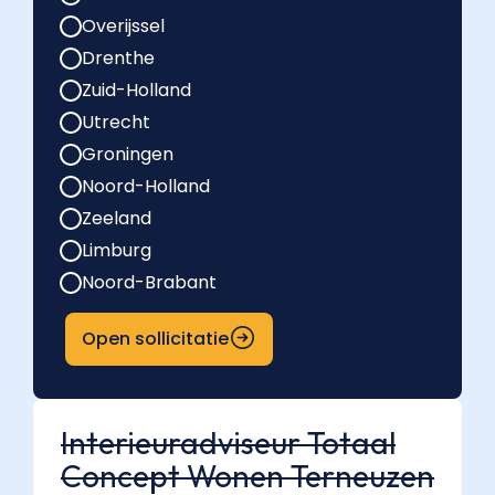
Overijssel
Drenthe
Zuid-Holland
Utrecht
Groningen
Noord-Holland
Zeeland
Limburg
Noord-Brabant
Open sollicitatie
Interieuradviseur Totaal
Concept Wonen Terneuzen