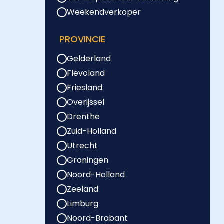
Weekendverkoper
PROVINCIE
Gelderland
Flevoland
Friesland
Overijssel
Drenthe
Zuid-Holland
Utrecht
Groningen
Noord-Holland
Zeeland
Limburg
Noord-Brabant