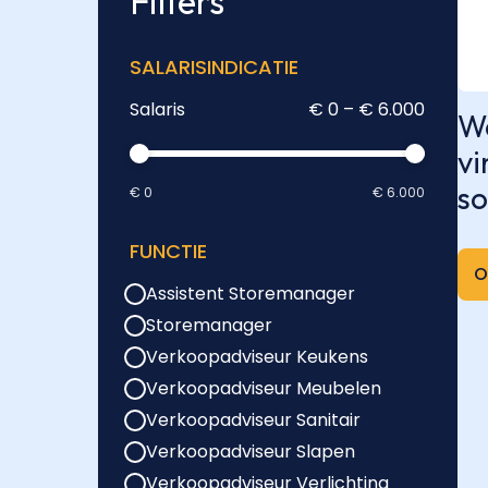
Filters
SALARISINDICATIE
Salaris
€ 0 – € 6.000
We
vi
so
€ 0
€ 6.000
FUNCTIE
O
Assistent Storemanager
Storemanager
Verkoopadviseur Keukens
Verkoopadviseur Meubelen
Verkoopadviseur Sanitair
Verkoopadviseur Slapen
Verkoopadviseur Verlichting