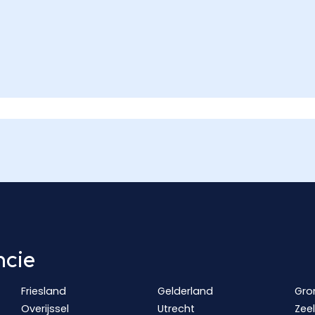
ncie
Friesland
Gelderland
Gro
Overijssel
Utrecht
Zee