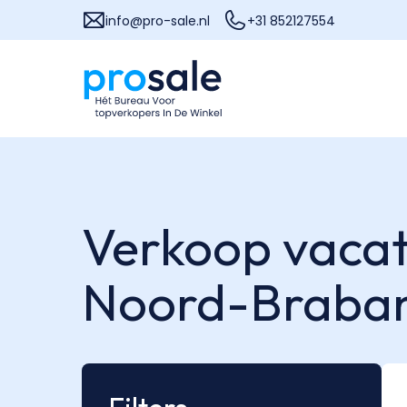
info@pro-sale.nl
+31 852127554
Verkoop vacat
Noord-Braba