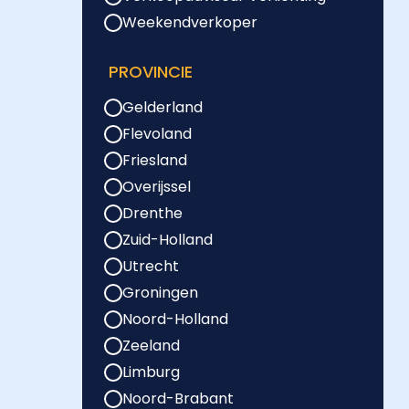
Weekendverkoper
PROVINCIE
Gelderland
Flevoland
Friesland
Overijssel
Drenthe
Zuid-Holland
Utrecht
Groningen
Noord-Holland
Zeeland
Limburg
Noord-Brabant