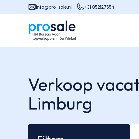
info@pro-sale.nl
+31 852127554
Verkoop vacat
Limburg