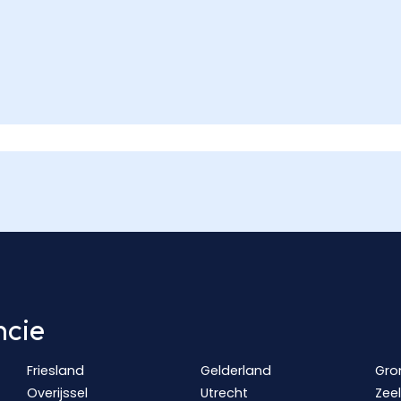
ncie
Friesland
Gelderland
Gro
Overijssel
Utrecht
Zee