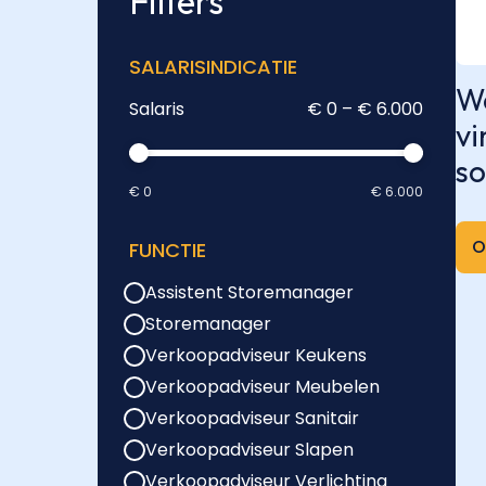
Filters
SALARISINDICATIE
We
Salaris
€ 0 – € 6.000
vi
so
€ 0
€ 6.000
O
FUNCTIE
Assistent Storemanager
Storemanager
Verkoopadviseur Keukens
Verkoopadviseur Meubelen
Verkoopadviseur Sanitair
Verkoopadviseur Slapen
Verkoopadviseur Verlichting