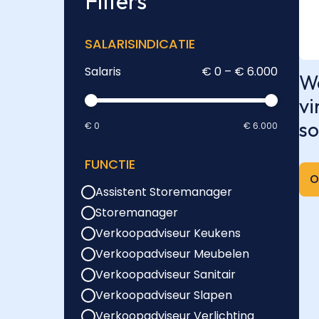
Filters
SALARISINDICATIE
Salaris
€ 0 – € 6.000
We
vi
so
€ 0
€ 6.000
FUNCTIE
O
Assistent Storemanager
Storemanager
Verkoopadviseur Keukens
Verkoopadviseur Meubelen
Verkoopadviseur Sanitair
Verkoopadviseur Slapen
Verkoopadviseur Verlichting