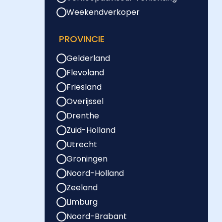
Weekendverkoper
PROVINCIE
Gelderland
Flevoland
Friesland
Overijssel
Drenthe
Zuid-Holland
Utrecht
Groningen
Noord-Holland
Zeeland
Limburg
Noord-Brabant