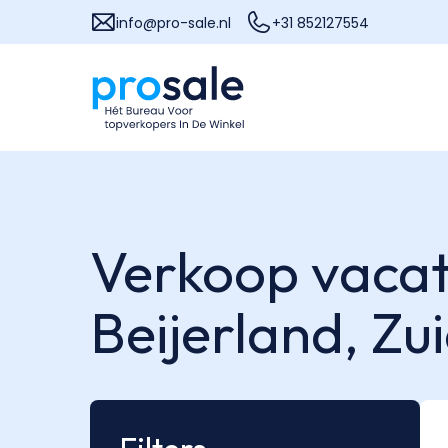
info@pro-sale.nl
+31 852127554
Verkoop vacat
Beijerland,
Zu