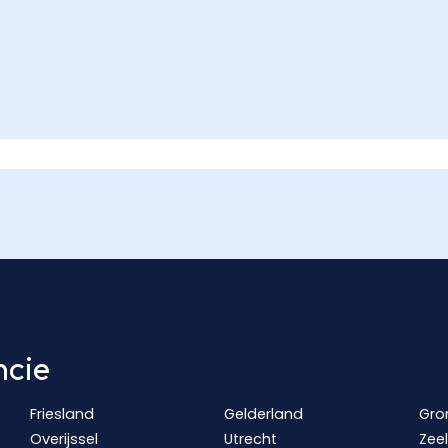
ncie
Friesland
Gelderland
Gro
Overijssel
Utrecht
Zee