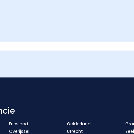
ncie
Friesland
Gelderland
Gro
Overijssel
Utrecht
Zee