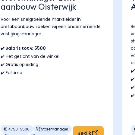
aanbouw Oisterwijk
Voor een snelgroeiende marktleider in
prefabaanbouw zoeken wij een ondernemende
B
vestigingsmanager.
v
s
✔️ Salaris tot € 5500
c
v
✔️ Hét gezicht van de winkel
a
✔️ Gratis opleiding
✔
✔️ Fulltime
✔️
✔
✔️
4750
-
5500
Storemanager
Bekijk