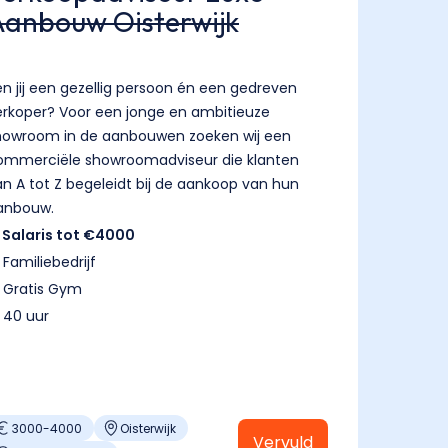
Aanbouw Oisterwijk
en jij een gezellig persoon én een gedreven
erkoper? Voor een jonge en ambitieuze
howroom in de aanbouwen zoeken wij een
ommerciële showroomadviseur die klanten
an A tot Z begeleidt bij de aankoop van hun
anbouw.
️ Salaris tot €4000
 Familiebedrijf
️ Gratis Gym
 40 uur
3000
-
4000
Oisterwijk
Vervuld