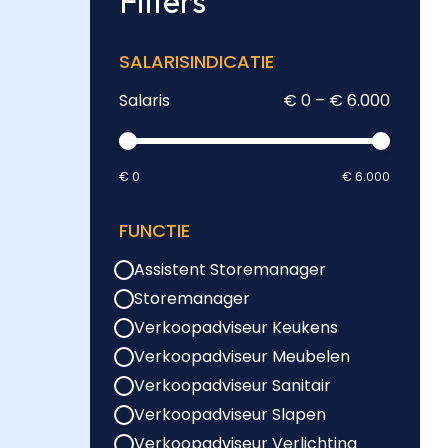
Filters
SALARISINDICATIE
Salaris
€ 0 – € 6.000
€ 0
€ 6.000
FUNCTIE
Assistent Storemanager
Storemanager
Verkoopadviseur Keukens
Verkoopadviseur Meubelen
Verkoopadviseur Sanitair
Verkoopadviseur Slapen
Verkoopadviseur Verlichting