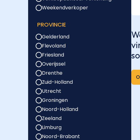
Weekendverkoper
PROVINCIE
We
Gelderland
vi
Flevoland
so
Friesland
Overijssel
Drenthe
O
Zuid-Holland
Utrecht
Groningen
Noord-Holland
Zeeland
Limburg
Noord-Brabant