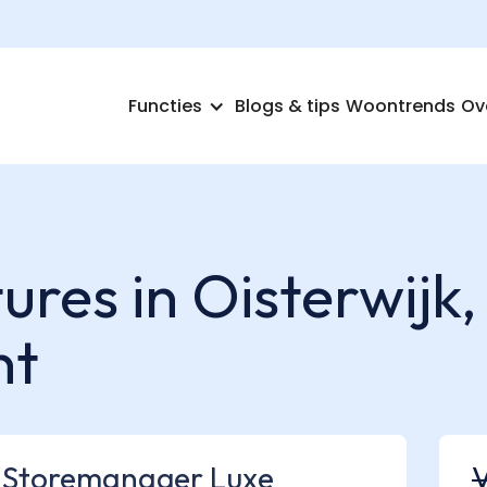
Functies
Blogs & tips
Woontrends
Ov
res in Oisterwijk,
nt
Storemanager Luxe
V