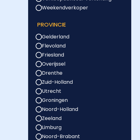
Weekendverkoper
PROVINCIE
Gelderland
Flevoland
Friesland
Overijssel
Drenthe
Zuid-Holland
Utrecht
Groningen
Noord-Holland
Zeeland
Limburg
Noord-Brabant