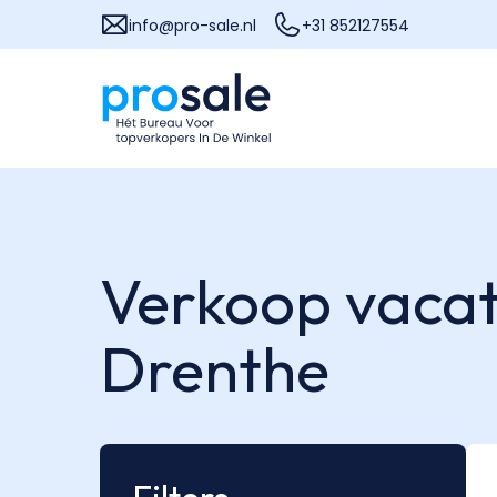
info@pro-sale.nl
+31 852127554
Verkoop vacat
Drenthe