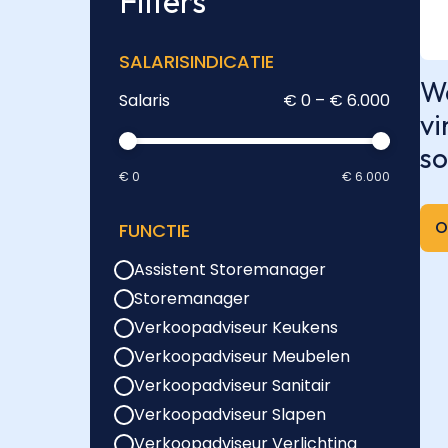
Filters
SALARISINDICATIE
We
Salaris
€ 0 – € 6.000
vi
so
€ 0
€ 6.000
O
FUNCTIE
Assistent Storemanager
Storemanager
Verkoopadviseur Keukens
Verkoopadviseur Meubelen
Verkoopadviseur Sanitair
Verkoopadviseur Slapen
Verkoopadviseur Verlichting