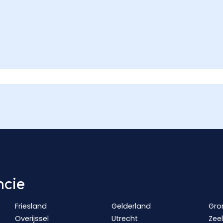
ncie
Friesland
Gelderland
Gro
Overijssel
Utrecht
Zee