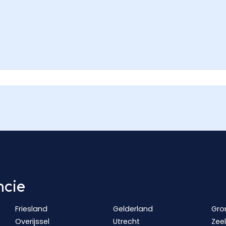
ncie
Friesland
Gelderland
Gro
Overijssel
Utrecht
Zee