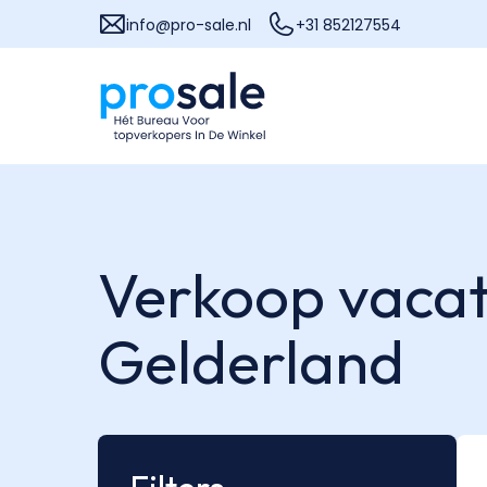
info@pro-sale.nl
+31 852127554
Verkoop vacat
Gelderland