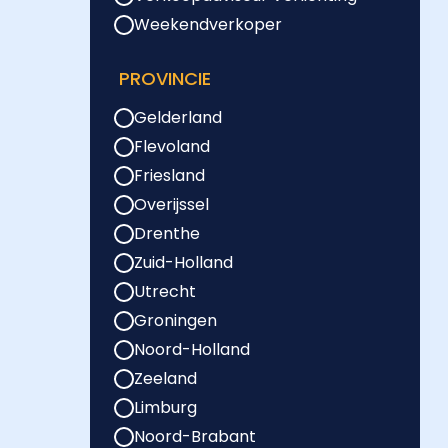
Weekendverkoper
PROVINCIE
Gelderland
Flevoland
Friesland
Overijssel
Drenthe
Zuid-Holland
Utrecht
Groningen
Noord-Holland
Zeeland
Limburg
Noord-Brabant