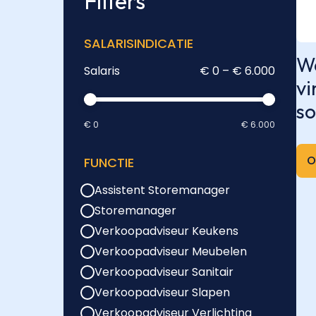
Filters
SALARISINDICATIE
We
Salaris
€ 0 – € 6.000
vi
so
€ 0
€ 6.000
O
FUNCTIE
Assistent Storemanager
Storemanager
Verkoopadviseur Keukens
Verkoopadviseur Meubelen
Verkoopadviseur Sanitair
Verkoopadviseur Slapen
Verkoopadviseur Verlichting