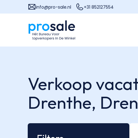
info@pro-sale.nl
+31 852127554
Verkoop vacat
Drenthe,
Dren