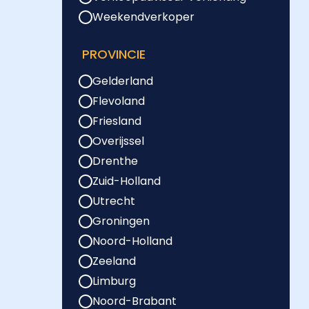
Weekendverkoper
PROVINCIE
Gelderland
Flevoland
Friesland
Overijssel
Drenthe
Zuid-Holland
Utrecht
Groningen
Noord-Holland
Zeeland
Limburg
Noord-Brabant