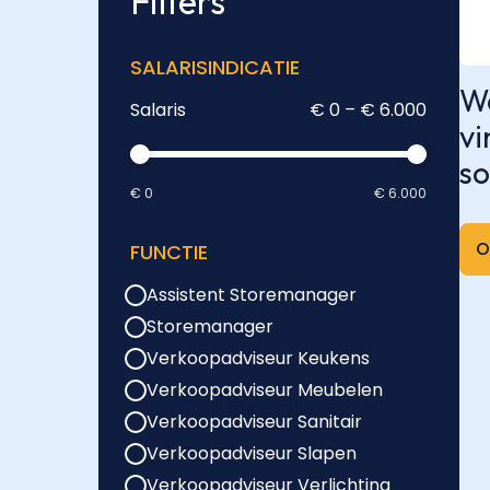
Filters
SALARISINDICATIE
We
Salaris
€ 0 – € 6.000
vi
so
€ 0
€ 6.000
O
FUNCTIE
Assistent Storemanager
Storemanager
Verkoopadviseur Keukens
Verkoopadviseur Meubelen
Verkoopadviseur Sanitair
Verkoopadviseur Slapen
Verkoopadviseur Verlichting