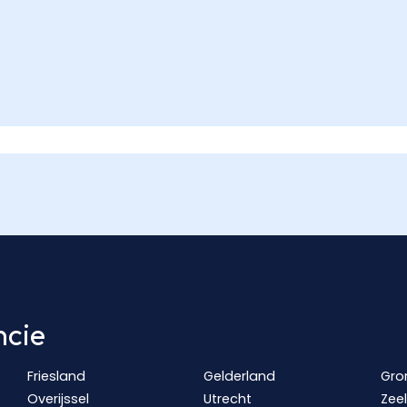
ncie
Friesland
Gelderland
Gro
Overijssel
Utrecht
Zee