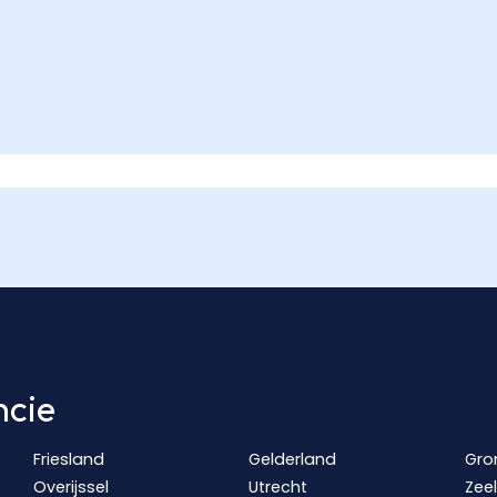
ncie
Friesland
Gelderland
Gro
Overijssel
Utrecht
Zee