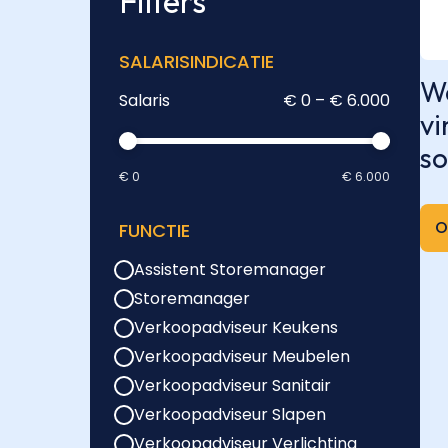
Filters
SALARISINDICATIE
We
Salaris
€ 0 – € 6.000
vi
so
€ 0
€ 6.000
O
FUNCTIE
Assistent Storemanager
Storemanager
Verkoopadviseur Keukens
Verkoopadviseur Meubelen
Verkoopadviseur Sanitair
Verkoopadviseur Slapen
Verkoopadviseur Verlichting