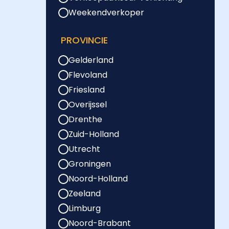
Weekendverkoper
PROVINCIE
Gelderland
Flevoland
Friesland
Overijssel
Drenthe
Zuid-Holland
Utrecht
Groningen
Noord-Holland
Zeeland
Limburg
Noord-Brabant