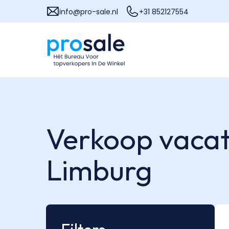
info@pro-sale.nl
+31 852127554
Verkoop vacat
Limburg