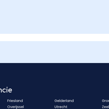
ncie
Friesland
Gelderland
Gro
Overijssel
Utrecht
Zee