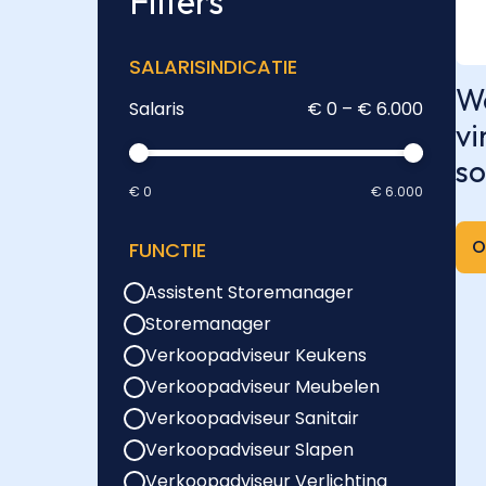
Filters
SALARISINDICATIE
We
Salaris
€ 0 – € 6.000
vi
so
€ 0
€ 6.000
O
FUNCTIE
Assistent Storemanager
Storemanager
Verkoopadviseur Keukens
Verkoopadviseur Meubelen
Verkoopadviseur Sanitair
Verkoopadviseur Slapen
Verkoopadviseur Verlichting