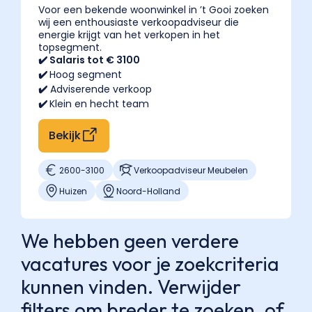
Voor een bekende woonwinkel in ’t Gooi zoeken
wij een enthousiaste verkoopadviseur die
energie krijgt van het verkopen in het
topsegment.
✔️ Salaris tot € 3100
✔️
Hoog segment
✔️
Adviserende verkoop
✔️
Klein en hecht team
Bekijk
2600
-
3100
Verkoopadviseur Meubelen
Huizen
Noord-Holland
We hebben geen verdere
vacatures voor je zoekcriteria
kunnen vinden. Verwijder
filters om breder te zoeken, of