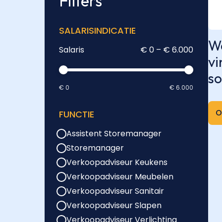
Filters
SALARISINDICATIE
We
Salaris
€ 0 – € 6.000
vi
so
€ 0
€ 6.000
O
FUNCTIE
Assistent Storemanager
Storemanager
Verkoopadviseur Keukens
Verkoopadviseur Meubelen
Verkoopadviseur Sanitair
Verkoopadviseur Slapen
Verkoopadviseur Verlichting