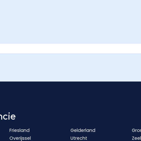
ncie
Friesland
Gelderland
Gro
Overijssel
Utrecht
Zee