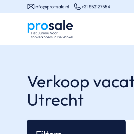
info@pro-sale.nl
+31 852127554
Verkoop vacat
Utrecht