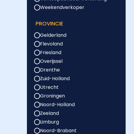
Weekendverkoper
PROVINCIE
Gelderland
Flevoland
Friesland
Overijssel
Drenthe
Zuid-Holland
Utrecht
Groningen
Noord-Holland
Zeeland
Limburg
Noord-Brabant