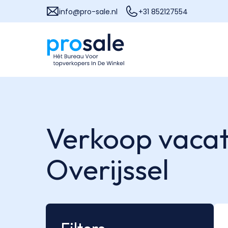
info@pro-sale.nl
+31 852127554
Verkoop vacat
Overijssel