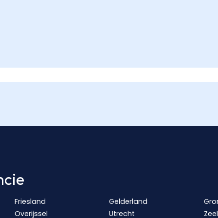
ncie
Friesland
Gelderland
Gro
Overijssel
Utrecht
Zee