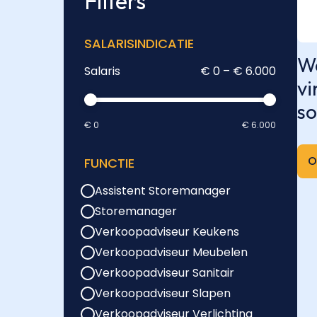
Filters
SALARISINDICATIE
We
Salaris
€ 0 – € 6.000
vi
so
€ 0
€ 6.000
O
FUNCTIE
Assistent Storemanager
Storemanager
Verkoopadviseur Keukens
Verkoopadviseur Meubelen
Verkoopadviseur Sanitair
Verkoopadviseur Slapen
Verkoopadviseur Verlichting