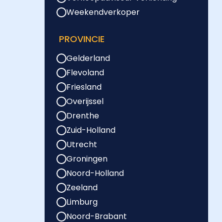
Weekendverkoper
PROVINCIE
Gelderland
Flevoland
Friesland
Overijssel
Drenthe
Zuid-Holland
Utrecht
Groningen
Noord-Holland
Zeeland
Limburg
Noord-Brabant