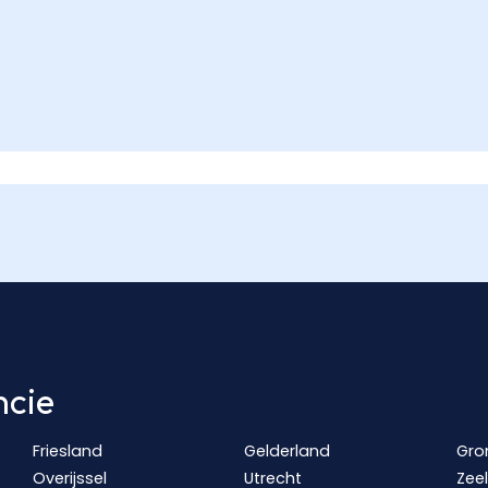
ncie
Friesland
Gelderland
Gro
Overijssel
Utrecht
Zee