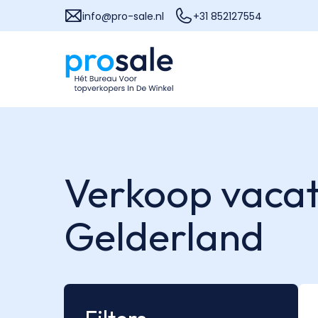
info@pro-sale.nl
+31 852127554
Verkoop vacat
Gelderland