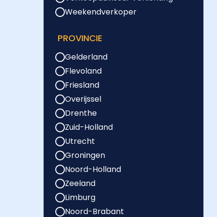
Weekendverkoper
PROVINCIE
Gelderland
Flevoland
Friesland
Overijssel
Drenthe
Zuid-Holland
Utrecht
Groningen
Noord-Holland
Zeeland
Limburg
Noord-Brabant