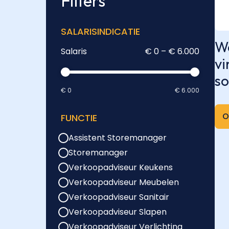
Filters
SALARISINDICATIE
We
Salaris
€ 0 – € 6.000
vi
so
€ 0
€ 6.000
O
FUNCTIE
Assistent Storemanager
Storemanager
Verkoopadviseur Keukens
Verkoopadviseur Meubelen
Verkoopadviseur Sanitair
Verkoopadviseur Slapen
Verkoopadviseur Verlichting