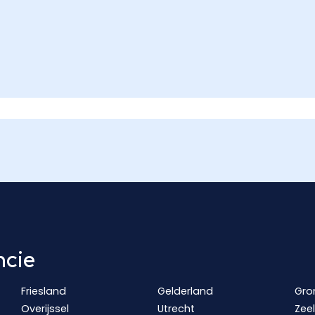
ncie
Friesland
Gelderland
Gro
Overijssel
Utrecht
Zee