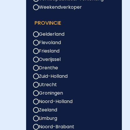
Weekendverkoper
PROVINCIE
Gelderland
Flevoland
Friesland
Overijssel
Drenthe
Zuid-Holland
Utrecht
Groningen
Noord-Holland
Zeeland
Limburg
Noord-Brabant