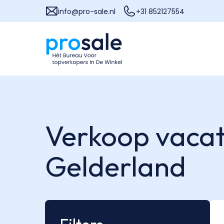
info@pro-sale.nl
+31 852127554
Verkoop vacat
Gelderland