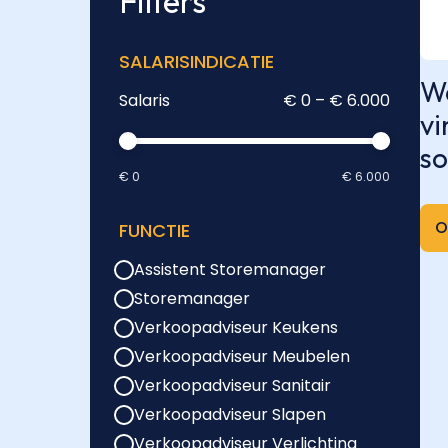
Filters
SALARISINDICATIE
We
Salaris
€ 0 – € 6.000
vi
so
€ 0
€ 6.000
O
FUNCTIE
Assistent Storemanager
Storemanager
Verkoopadviseur Keukens
Verkoopadviseur Meubelen
Verkoopadviseur Sanitair
Verkoopadviseur Slapen
Verkoopadviseur Verlichting