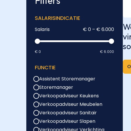
Filters
SALARISINDICATIE
We
Salaris
€ 0 – € 6.000
vi
so
€ 0
€ 6.000
O
FUNCTIE
Assistent Storemanager
Storemanager
Verkoopadviseur Keukens
Verkoopadviseur Meubelen
Verkoopadviseur Sanitair
Verkoopadviseur Slapen
Verkoopadviseur Verlichting