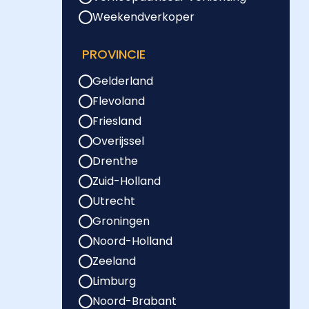
Weekendverkoper
PROVINCIE
Gelderland
Flevoland
Friesland
Overijssel
Drenthe
Zuid-Holland
Utrecht
Groningen
Noord-Holland
Zeeland
Limburg
Noord-Brabant