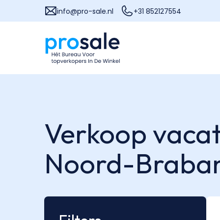
info@pro-sale.nl
+31 852127554
Verkoop vacatu
Noord-Braba