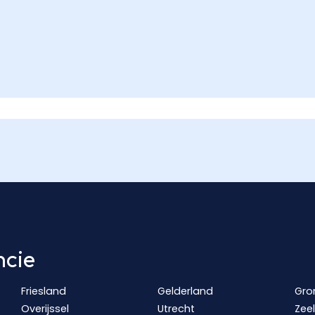
ncie
Friesland
Gelderland
Gro
Overijssel
Utrecht
Zee