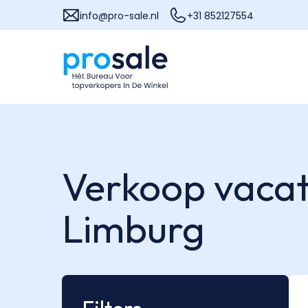
info@pro-sale.nl
+31 852127554
Verkoop vacatu
Limburg