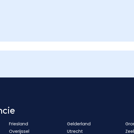
ncie
Friesland
Gelderland
Gro
Overijssel
Utrecht
Zee