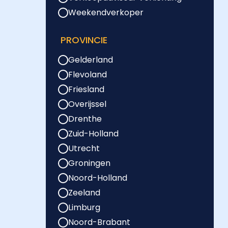
Weekendverkoper
PROVINCIE
Gelderland
Flevoland
Friesland
Overijssel
Drenthe
Zuid-Holland
Utrecht
Groningen
Noord-Holland
Zeeland
Limburg
Noord-Brabant