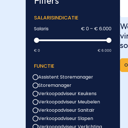
Filters
SALARISINDICATIE
We
Salaris
€ 0 – € 6.000
vi
so
€ 0
€ 6.000
O
FUNCTIE
Assistent Storemanager
Storemanager
Verkoopadviseur Keukens
Verkoopadviseur Meubelen
Verkoopadviseur Sanitair
Verkoopadviseur Slapen
Verkoopadviseur Verlichting