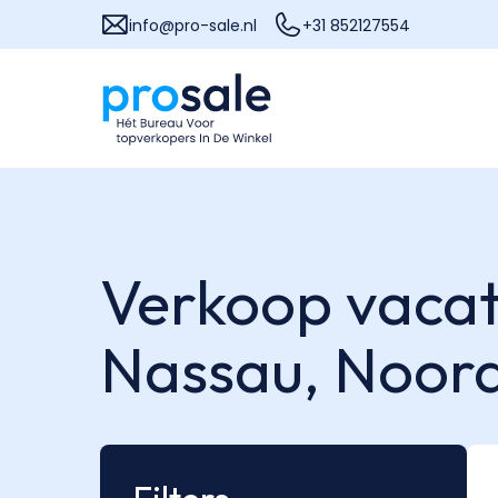
info@pro-sale.nl
+31 852127554
Verkoop vacat
Nassau,
Noor