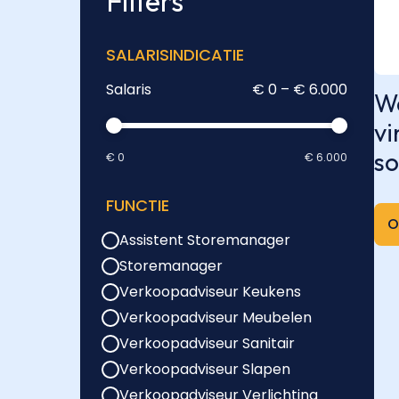
Filters
SALARISINDICATIE
Salaris
€ 0 – € 6.000
We
vi
so
€ 0
€ 6.000
FUNCTIE
O
Assistent Storemanager
Storemanager
Verkoopadviseur Keukens
Verkoopadviseur Meubelen
Verkoopadviseur Sanitair
Verkoopadviseur Slapen
Verkoopadviseur Verlichting