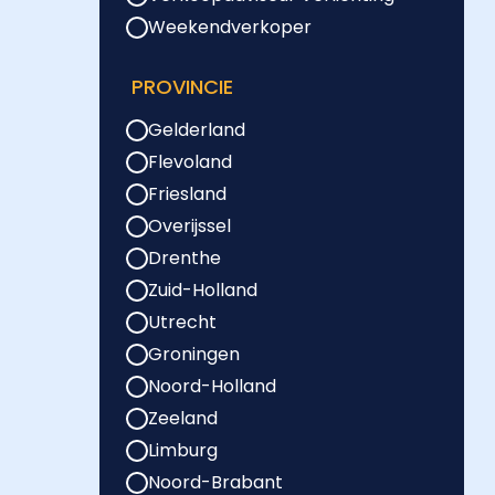
Weekendverkoper
PROVINCIE
Gelderland
Flevoland
Friesland
Overijssel
Drenthe
Zuid-Holland
Utrecht
Groningen
Noord-Holland
Zeeland
Limburg
Noord-Brabant