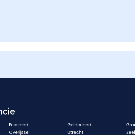
ncie
Friesland
Gelderland
Gro
Overijssel
Utrecht
Zee