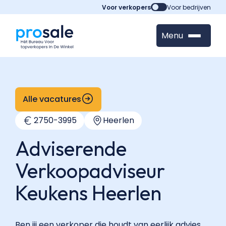
Voor verkopers
Voor bedrijven
Menu
Alle vacatures
2750
-
3995
Heerlen
Adviserende
Verkoopadviseur
Keukens Heerlen
Ben jij een verkoper die houdt van eerlijk advies