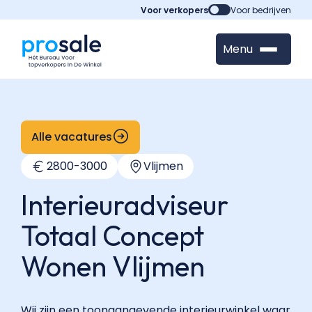
Voor verkopers
Voor bedrijven
Menu
Alle vacatures
2800
-
3000
Vlijmen
Interieuradviseur
Totaal Concept
Wonen Vlijmen
Wij zijn een toonaangevende interieurwinkel waar