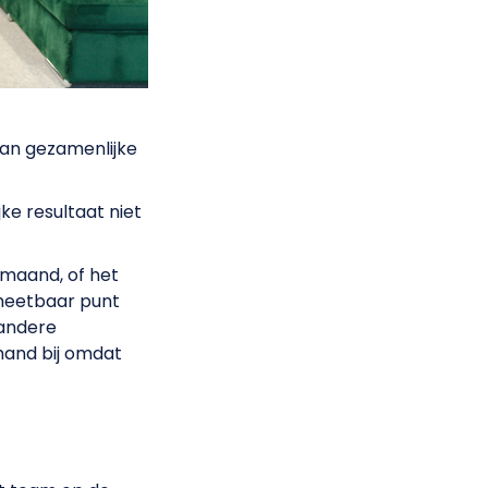
van gezamenlijke
ke resultaat niet
 maand, of het
 meetbaar punt
 andere
emand bij omdat