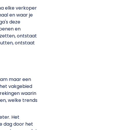
na elke verkoper
aal en waar je
ga's deze
openen en
e zetten, ontstaat
utten, ontstaat
 team maar een
 het vakgebied
prekingen waarin
den, welke trends
eter. Het
e dag door het