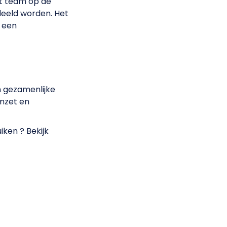
et team op de
deeld worden. Het
 een
n gezamenlijke
omzet en
iken ? Bekijk