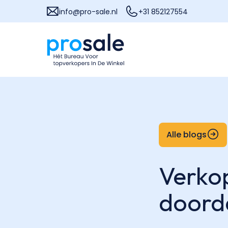
info@pro-sale.nl
+31 852127554
Alle blogs
Verko
doord