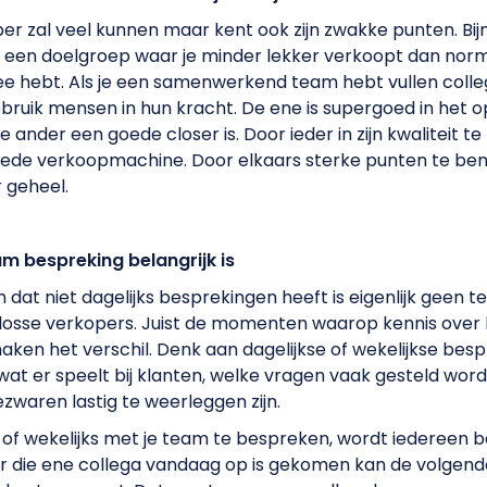
er zal veel kunnen maar kent ook zijn zwakke punten. Bij
s: een doelgroep waar je minder lekker verkoopt dan norm
ee hebt. Als je een samenwerkend team hebt vullen colle
bruik mensen in hun kracht. De ene is supergoed in het 
de ander een goede closer is. Door ieder in zijn kwaliteit t
iede verkoopmachine. Door elkaars sterke punten te ben
 geheel.
 bespreking belangrijk is
dat niet dagelijks besprekingen heeft is eigenlijk geen
losse verkopers. Juist de momenten waarop kennis over
aken het verschil. Denk aan dagelijkse of wekelijkse bes
wat er speelt bij klanten, welke vragen vaak gesteld wor
bezwaren lastig te weerleggen zijn.
s of wekelijks met je team te bespreken, wordt iedereen b
r die ene collega vandaag op is gekomen kan de volgend