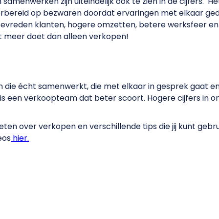
samenwerken zijn uiteindelijk ook te zien in de cijfers. H
oorbereid op bezwaren doordat ervaringen met elkaar ge
tevreden klanten, hogere omzetten, betere werksfeer en
 meer doet dan alleen verkopen!
die écht samenwerkt, die met elkaar in gesprek gaat e
 is een verkoopteam dat beter scoort. Hogere cijfers in 
eten over verkopen en verschillende tips die jij kunt gebru
eos
hier.