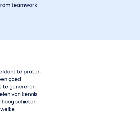
waarom teamwork
de klant te praten
 een goed
t te genereren
elen van kennis
mhoog schieten.
 welke