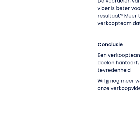
De voordelen van 
vloer is beter v
resultaat? Meer 
verkoopteam dat
Conclusie
Een verkoopteam 
doelen hanteert,
tevredenheid.
Wil jij nog meer w
onze verkoopvid