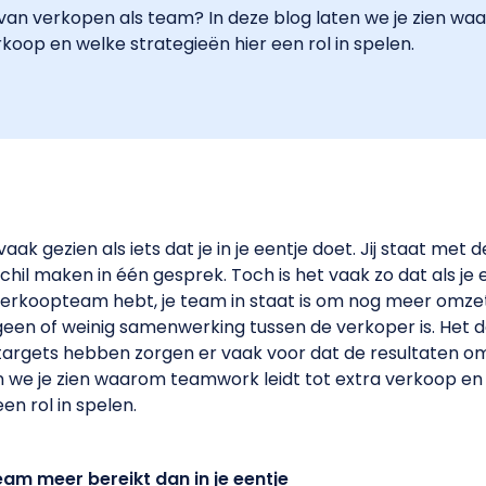
 van verkopen als team? In deze blog laten we je zien 
erkoop en welke strategieën hier een rol in spelen.
ak gezien als iets dat je in je eentje doet. Jij staat met 
hil maken in één gesprek. Toch is het vaak zo dat als je
rkoopteam hebt, je team in staat is om nog meer omze
een of weinig samenwerking tussen de verkoper is. Het d
targets hebben zorgen er vaak voor dat de resultaten o
en we je zien waarom teamwork leidt tot extra verkoop en
en rol in spelen.
am meer bereikt dan in je eentje