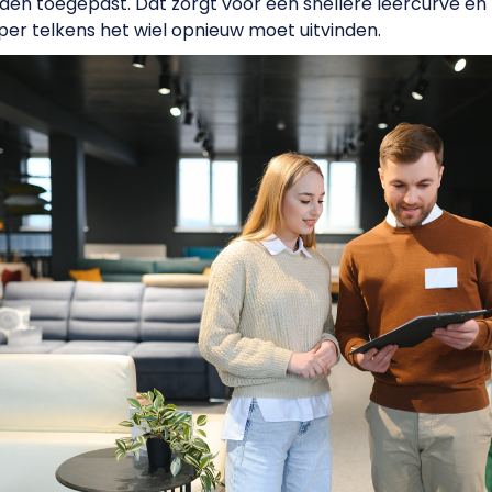
en toegepast. Dat zorgt voor een snellere leercurve en 
per telkens het wiel opnieuw moet uitvinden.