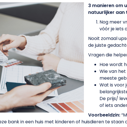
3 manieren om u
natuurlijker aan 
Nog meer vr
vóór je iets 
Nooit zomaal upse
de juiste gedacht
Vragen die helpe
Hoe wordt he
Wie van het 
meeste gebr
Wat is voor 
belangrijkst
De prijs/ lev
of iets ande
Voorbeeldzin:
“M
e bank in een huis met kinderen of huisdieren te staan o