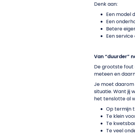
Denk aan:
Een model d
Een onderho
Betere eig
Een service 
Van “duurder” n
De grootste fout 
meteen en daarme
Je moet daarom u
situatie. Want jij
het tenslotte al
Op termijn 
Te klein voo
Te kwetsbaa
Te veel ond