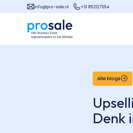
info@pro-sale.nl
+31 852127554
Alle blogs
Upsell
Denk 