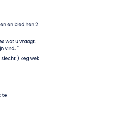
en en bied hen 2
ies wat u vraagt.
 vind.. "
 slecht ) Zeg wel:
t te