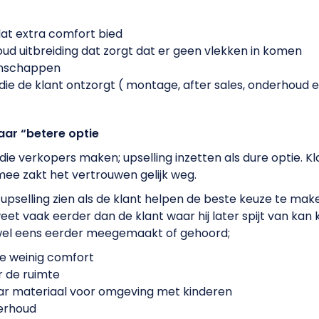
at extra comfort bied
ud uitbreiding dat zorgt dat er geen vlekken in komen
enschappen
die de klant ontzorgt ( montage, after sales, onderhoud e
aar “betere optie
die verkopers maken; upselling inzetten als dure optie. K
e zakt het vertrouwen gelijk weg.
pselling zien als de klant helpen de beste keuze te make
 weet vaak eerder dan de klant waar hij later spijt van kan 
 wel eens eerder meegemaakt of gehoord;
te weinig comfort
r de ruimte
r materiaal voor omgeving met kinderen
erhoud