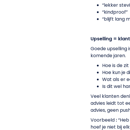
“lekker stevi
“kindproof”
“blijft lang m
Upselling = klan
Goede upselling 
komende jaren.
Hoe is de zit
Hoe kun je 
Wat als er e
Is dit wel h
Veel klanten denke
advies leidt tot 
advies, geen pus
Voorbeeld
:
“Heb
hoef je niet bij e