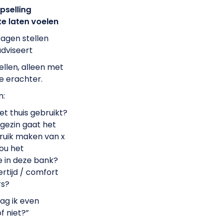
pselling
te laten voelen
agen stellen
adviseert
llen, alleen met
e erachter.
n:
t thuis gebruikt?
gezin gaat het
uik maken van x
jou het
e in deze bank?
ertijd / comfort
rs?
ag ik even
f niet?”