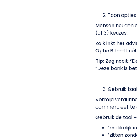
Toon opties 
Mensen houden er
(of 3) keuzes.
Zo klinkt het advi
Optie B heeft nét
Tip:
Zeg nooit: “D
“Deze bank is bete
Gebruik taal
Vermijd verduring
commercieel, te 
Gebruik de taal v
“makkelijk i
“zitten zond