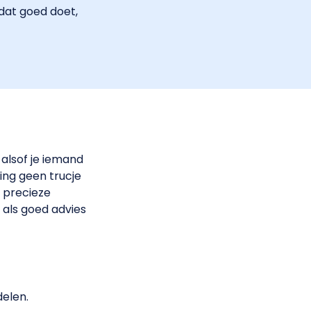
dat goed doet,
 alsof je iemand
ing geen trucje
n precieze
 als goed advies
delen.